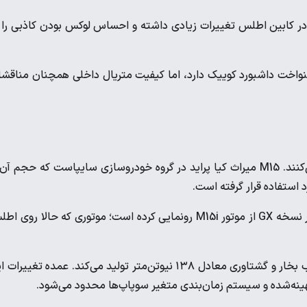
 در کابین اطلس تغییرات زیادی داشته و احساس لوکس بودن کاذبی را 
نواخت داشبورد کوییک دارد، اما کیفیت متریال داخلی همچنان مناقش
اطلس و کوییک هر دو از پیشرانه M15 با تغییراتی جزئی استفاده می‌کنند. M15 میراث کیا پراید در گروه خودروسازی سایپاست که حجم آ
سایپا مدل‌های مختلفی از کوییک را به بازار عرضه کرده و اولین بار در نسخه GX از موتور M15i رونمایی کرده است؛ موتوری که حالا رو
با تغییرات اعمال‌شده بر موتور M15I، این موتور قدرتی برابر با ۹1 اسب بخار و گشتاوری معادل ۱۳۸ نیوتن‌متر تولید می‌کند. عمده تغیی
بهینه‌شده و سیستم زمان‌بندی متغیر سوپاپ‌ها محدود می‌شود.