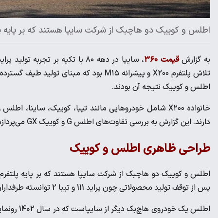
اطلس و کوییک دو هاچبک از شرکت سایپا هستند که بر پایه پلتفرم X200 توسعه یا
به گزارش
قیمت ۳۶۰
، سایپا در دهه ۸۰ با تکیه بر ت
تلاش پلتفرم X۲۰۰ و پیشرانه M۱۵ بود که مب
اطلس و کوییک نتیجه آن بودند.
خانواده X۲۰۰ شامل خودروهایی مانند تیبا، کوییک، ساینا
دارند. این گزارش به بررسی تفاوت‌های اطلس G و کوییک GX می‌پردازد.
طراحی ظاهری اطلس و کوییک
پس از توقف تولید محصولاتی چون پراید 111 و تیبا 2 توانسته طرفداران زیادی را در بازار خودرو ایران پیدا کند.
اطلس یک خو