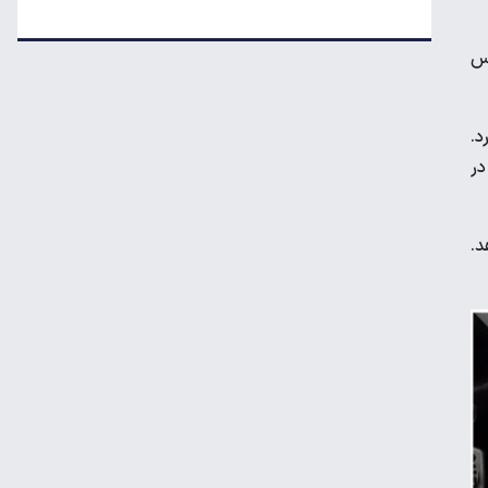
تکذیب اعمال ضریب ۲.۷ برای اینترنت بین‌الملل
لس
جزئیات راه اندازی کیف پول ایران اعلام شد
د.
ر
رکوردشکنی طلا در بازار جهانی
د.
تداوم رکود در بازار مسکن/ خانه‌های کوچک
انتخاب اول خریداران شد
قیمت گوشی سامسونگ، شیائومی و آیفون
امروز پنجشنبه ۱۵ مرداد ۱۴۰۵