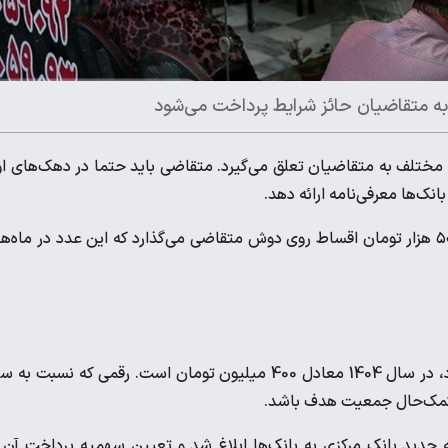
به متقاضیان حائز شرایط پرداخت می‌شود
ختلف به متقاضیان تعلق می‌گیرد. متقاضی باید حتما در دهک‌های ا
انک‌ها معرفی‌نامه ارائه دهد.
وام مسکن محرومان در حالت عادی ماهانه بیش از سه میلیون و ۵۰۰ هزار تومان اقساط روی دوش متقاضی می‌گذارد که این عدد در ماه
وام مسکن محرومان که در دسته تسهیلات قرض‌الحسنه قرار می‌گیرد، در سال 1404 معادل 400 میلیون تومان است. رقمی که نسبت 
، کمک‌حال جمعیت هدف باشد.
ید بانک مرکزی به بانک‌ها ابلاغ شد و تعیین سهمیه پرداخت آن 