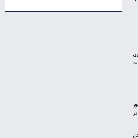
هواوی نوا ۱۶ SE؛ رقیب تازه میان‌رده‌ها معرفی
شد
چرا خودرو هر روز گران‌تر می‌شود؟
ری
قیمت جدید تخم‌مرغ در بازار
ند
معاملات شش رمزارز متوقف شد
ور
در
تکذیب اعمال ضریب ۲.۷ برای اینترنت بین‌الملل
کن