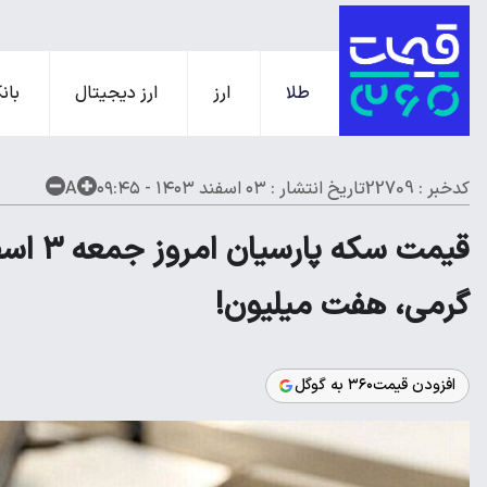
طلا
ارز
ارز دیجیتال
بانک
کدخبر : 22709
تاریخ انتشار :
۰۳ اسفند ۱۴۰۳ - ۰۹:۴۵
A
گرمی، هفت میلیون!
افزودن قیمت۳۶۰ به گوگل