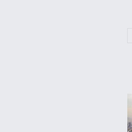
تغییر داد؟
ماجرای واریز ۳ میلیون تومانی سود سهام
عدالت چیست؟
زمانبندی‌ شارژ کالابرگ الکترونیکی تغییر کرد
بلاگرهای پردرآمد مشمول مالیات هستند