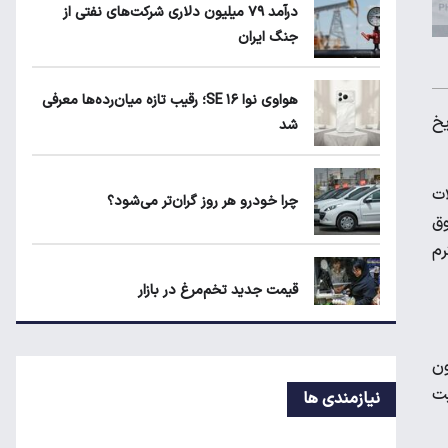
درآمد ۷۹ میلیون دلاری شرکت‌های نفتی از
عدالت چیست؟
جنگ ایران
زمان شارژ کالابرگ با رقم آخر کد ملی صفر تا
هواوی نوا ۱۶ SE؛ رقیب تازه میان‌رده‌ها معرفی
۲
 موسسات اعتباری با شماره ۰۳/۲۸۳۷۲۹ تاریخ
شد
هواوی نوا ۱۶ SE؛ رقیب تازه میان‌رده‌ها
ات
معرفی شد
چرا خودرو هر روز گران‌تر می‌شود؟
قوق
حترم
قیمت جدید تخم‌مرغ در بازار
لیارد و ۵۰۰ میلیون ریال (۵۵۰ میلیون
معاملات شش رمزارز متوقف شد
بابت
نیازمندی ها