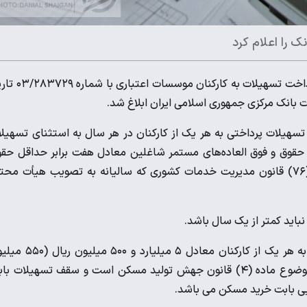
ک را اعلام کرد
؛ بخشنامه بانک مرکزی درخصوص آیین نامه پرداخت تسهیلات به کارکنان
تسهیلات پرداختی به هر یک از کارکنان در هر سال به استثنای تسهیل
 مسکن و تعمیرات مسکن نباید از ۴۰ برابر سقف حقوق و فوق العاده‌های مستمر شاغلین معادل هفت برابر حداقل ح
ثابت و فوق العاده های مستمر شاغلین موضوع تبصره ذیل ماده (۷۶) قانون مدیریت خدمات کشوری که سالیانه به تصویب هیأت م
باید کمتر از یک سال باشد.
براساس این آیین نامه، سقف تسهیلات اعطایی بابت خرید مسکن به هر یک از کارکنان معادل ۵ می
تومان) و معادل سقف فردی تسهیلات پروژه های حمایتی مسکن موضوع ماده (٤) قانون جهش تولید مسکن است و سقف تسهیلات 