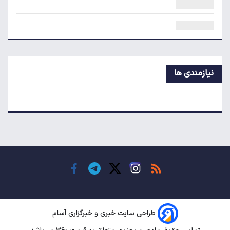
لبنیات دوباره گران می‌شود؟
حجم ذخایر آب سدهای تهران چقدر است؟
نیازمندی ها
رانت میلیاردی واردات خودرو
کاهش ۱۰ درصدی مصرف لبنیات/ بازار در انتظار
بازگشت تقاضا
ترمیم دستمزد کارگران؛ افزایش حقوق چه زمانی کلید
می‌خورد؟
طراحی سایت خبری و خبرگزاری آسام