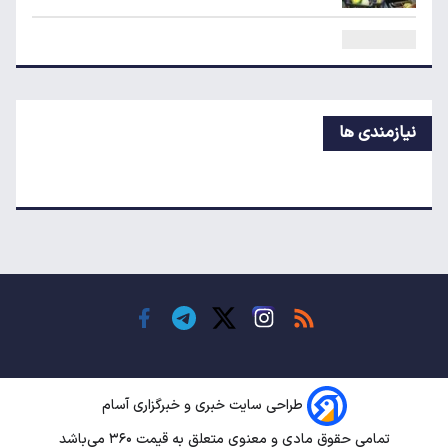
چرا خودرو هر روز گران‌تر می‌شود؟
معاملات شش رمزارز متوقف شد
نیازمندی ها
تکذیب اعمال ضریب ۲.۷ برای اینترنت بین‌الملل
جزئیات راه اندازی کیف پول ایران اعلام شد
رکوردشکنی طلا در بازار جهانی
طراحی سایت خبری و خبرگزاری آسام
تداوم رکود در بازار مسکن/ خانه‌های کوچک انتخاب
تمامی حقوق مادی و معنوی متعلق به قیمت ۳۶۰ می‌باشد