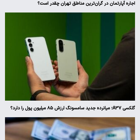
اجاره آپارتمان در گران‌ترین مناطق تهران چقدر است؟
گلکسی A۳۷؛ میانرده جدید سامسونگ ارزش ۸۵ میلیون پول را دارد؟