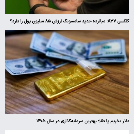
گلکسی A۳۷؛ میانرده جدید سامسونگ ارزش ۸۵ میلیون پول را دارد؟
دلار بخریم یا طلا؛ بهترین سرمایه‌گذاری در سال ۱۴۰۵