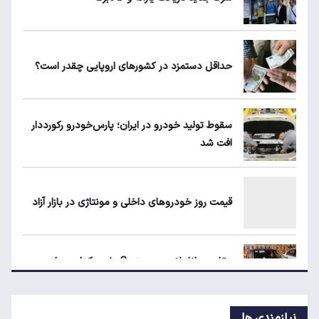
ابلاغیه جدید وزارت کار؛ چه کسانی از فهرست
مشاغل سخت حذف می‌شوند؟
حداقل دستمزد در کشورهای اروپایی چقدر است؟
۱۹۰ واحد مسکن استیجاری آماده واگذاری به
متقاضیان
سقوط تولید خودرو در ایران؛ پارس‌خودرو رکورددار
افت شد
شرط جدید دریافت یارانه و کالابرگ
قیمت روز خودروهای داخلی و مونتاژی در بازار آزاد
حداقل دستمزد در کشورهای اروپایی چقدر
است؟
مقایسه رانا پلاس و سهند S؛ خرید کدام سدان
اقتصادی ارزش بیشتری دارد؟
نیازمندی ها