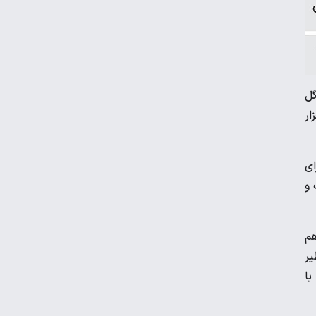
بلاگرهای پردرآمد مشمول مالیات هستند
قیمت جدید گوشت قرمز در بازار
گل
توبوس و مینی‌بوس محلی انجام شده و هزینه‌اش به ازای هر نفر یک میلیون و 200‌هزار
کارت سوخت از چه زمانی حذف می‌شود؟
ای
ی‌رسد. رفت و
هزینه رهن و اجاره آپارتمان در جنوب تهران
هم
ماجرای افزایش سه تا چهار برابری قیمت برق
ایی نظیر
با