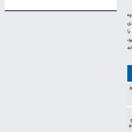
قیمت دلار، طلا و سکه امروز پنجشنبه ۱۵ مرداد
۱۴۰۵
وه
دی
قل آن با
جزئیات جدید از پرداخت معوقات بازنشستگان
و،
نه
کیا اسپورتیج ۲۰۲۵ در ایران ارزش خرید دارد؟
نگاه دلار به هرمز
نقشه جدید فلاکت/کیوسک امروز پنجشنبه ۱۵
مرداد