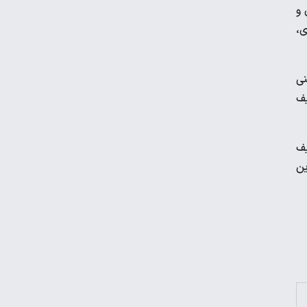
فشار تورم روی چه کسانی بیشتر است؟
 و
ی،
آغاز فروش کوییک S با تحویل یکساله
نی
یف
گواهینامه‌ای میان وعده و ابلاغ؛ انتظار بانوان
موتورسوار به پایان می‌رسد؟
یف
ین
سامانه حسام بانک مرکزی چه کاربردی دارد؟