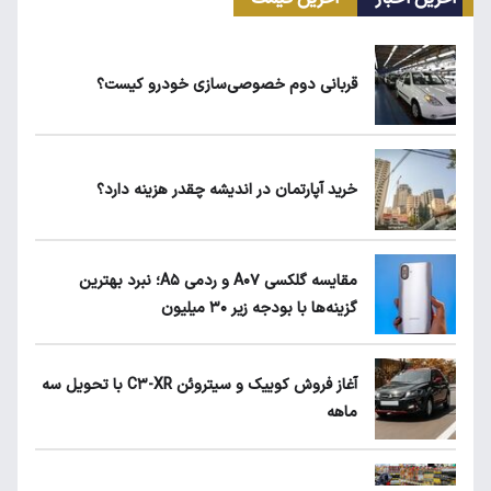
سهمیه بنزین خودروهای فرسوده قطع می‌شود؟
قربانی دوم خصوصی‌سازی خودرو کیست؟
علت افزایش رقم برخی قبوض آب در تابستان
خرید آپارتمان در اندیشه چقدر هزینه دارد؟
زمان واریز سود سهام عدالت مشخص شد
مقایسه گلکسی A۰۷ و ردمی A۵؛ نبرد بهترین
گزینه‌ها با بودجه زیر ۳۰ میلیون
قیمت گوشی سامسونگ، شیائومی و آیفون امروز
شنبه ۱۷ مرداد ۱۴۰۵
آغاز فروش کوییک و سیتروئن C۳-XR با تحویل سه
ماهه
هزینه ساخت مسکن از متری چهار میلیون به ۵۵
میلیون تومان رسید