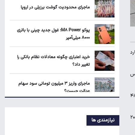
۲
ماجرای محدودیت گوشت برزیلی در اروپا
زمانبندی‌ شارژ کالابرگ الکترونیکی تغییر کرد
پوکو M۸ Power؛ غول جدید چینی با باتری
۸۰۰۰ میلی‌آمپر
لیارد
این گروه از دریافت کالابرگ مرداد جا ماندند
خرید اعتباری چگونه معادلات نظام بانکی را
تغییر داد؟
 است و تارا V۴ و دنا پلاس
ماجرای واریز ۳ میلیون تومانی سود سهام
عدالت چیست؟
ومان است. با این پول ساینا دنده‌ای دردسترس است و کوییک دنده‌ای را ۴۸۰
زمانبندی‌ شارژ کالابرگ الکترونیکی تغییر کرد
م می‌شود. سورن پلاس دوگانه‌سوز را ۸۶۵ میلیون تومان می‌فروشند و برای ۲۰۷
نیازمندی ها