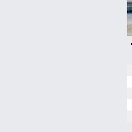
کیا اسپورتیج ۲۰۲۵ در ایران ارزش خرید دارد؟
نگاه دلار به هرمز
نقشه جدید فلاکت/کیوسک امروز پنجشنبه ۱۵
مرداد
ماجرای محدودیت گوشت برزیلی در اروپا
پوکو M۸ Power؛ غول جدید چینی با باتری
۸۰۰۰ میلی‌آمپر
خرید اعتباری چگونه معادلات نظام بانکی را