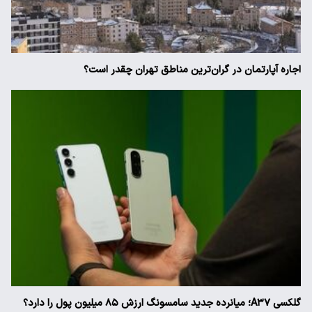
اجاره آپارتمان در گران‌ترین مناطق تهران چقدر است؟
گلکسی A۳۷؛ میانرده جدید سامسونگ ارزش ۸۵ میلیون پول را دارد؟