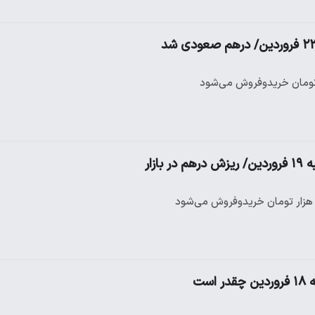
ازار
ست