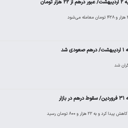
تومان
 شد
زار