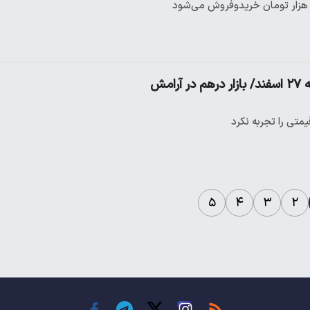
امش
متی را تجربه نکرد
۵
۴
۳
۲