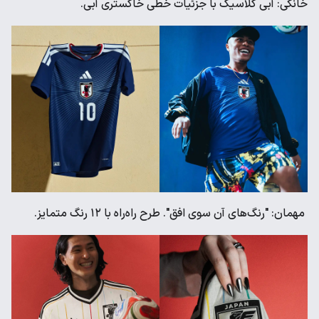
خانگی: آبی کلاسیک با جزئیات خطی خاکستری آبی.
مهمان: "رنگ‌های آن سوی افق". طرح راه‌راه با ۱۲ رنگ متمایز.