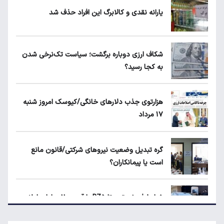
یارانه نقدی و کالابرگ این افراد حذف شد
بلاگرهای پردرآمد مشمول مالیات هستند
شکاف ارزی دوباره برگشت؛ سیاست تک‌نرخی شدن
به کجا رسید؟
ماجرای محدودیت گوشت برزیلی در اروپا
هزارتوی جذب دلارهای خانگی/کیوسک امروز شنبه
۱۷ مرداد
قیمت دلار، طلا و سکه امروز چهارشنبه ۱۴ مرداد
۱۴۰۵
گره تبدیل وضعیت نیروهای شرکتی/قانون مانع
است یا پیمانکاران؟
شکاف ارزی دوباره برگشت؛ سیاست تک‌نرخی
شدن به کجا رسید؟
شرایط فروش تویوتا BZ۵ با قیمت ۱۱ میلیارد اعلام
شد