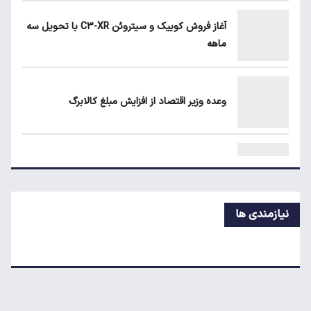
آغاز فروش کوییک و سیتروئن C۳-XR با تحویل سه
ماهه
قیمت گوشی سامسونگ، شیائومی و آیفون امروز
شنبه ۱۷ مرداد ۱۴۰۵
وعده وزیر اقتصاد از افزایش مبلغ کالابرگ
هزینه ساخت مسکن از متری چهار میلیون به ۵۵
میلیون تومان رسید
اعطای زمین رایگان به خانوار دارای سه فرزند و بیشتر
نیازمندی ها
مسکن گران می‌شود؟
نحوه فعالیت میادین میوه و تره‌بار در روزهای ۲۱ تا
۲۳ مرداد