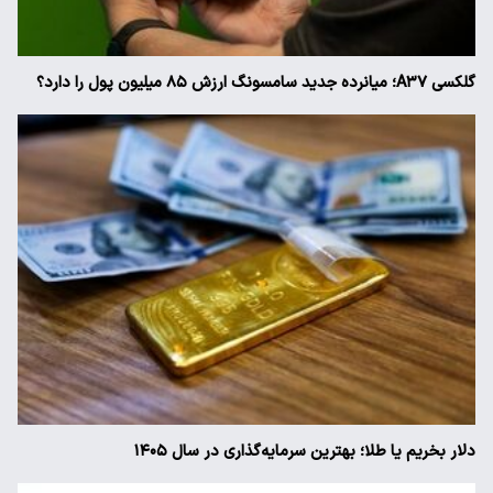
گلکسی A۳۷؛ میانرده جدید سامسونگ ارزش ۸۵ میلیون پول را دارد؟
دلار بخریم یا طلا؛ بهترین سرمایه‌گذاری در سال ۱۴۰۵