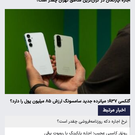
اجاره آپارتمان در گران‌ترین مناطق تهران چقدر است؟
گلکسی A۳۷؛ میانرده جدید سامسونگ ارزش ۸۵ میلیون پول را دارد؟
اخبار مرتبط
نرخ اجاره دکه روزنامه‌فروشی چقدر است؟
رونق کاسبی عجیب؛ اجاره پارکینگ با ریموت برقی