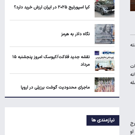
۲
کیا اسپورتیج ۲۰۲۵ در ایران ارزش خرید دارد؟
نگاه دلار به هرمز
نگاه دلار به هرمز
ته
زمانبندی‌ شارژ کالابرگ الکترونیکی تغییر کرد
نقشه جدید فلاکت/کیوسک امروز پنجشنبه ۱۵
مرداد
ات
نه
اند که فاصله
ماجرای محدودیت گوشت برزیلی در اروپا
پوکو M۸ Power؛ غول جدید چینی با باتری
۸۰۰۰ میلی‌آمپر
نیازمندی ها
رج
ده است. او