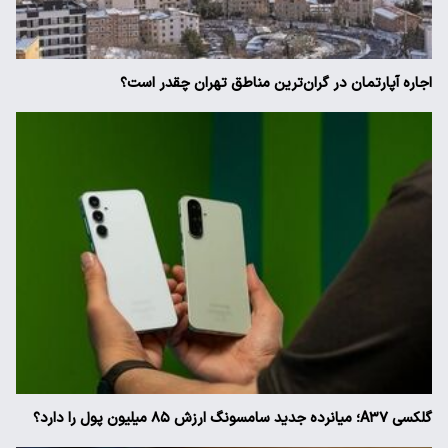
اجاره آپارتمان در گران‌ترین مناطق تهران چقدر است؟
گلکسی A۳۷؛ میانرده جدید سامسونگ ارزش ۸۵ میلیون پول را دارد؟