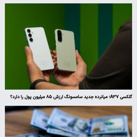
گلکسی A۳۷؛ میانرده جدید سامسونگ ارزش ۸۵ میلیون پول را دارد؟