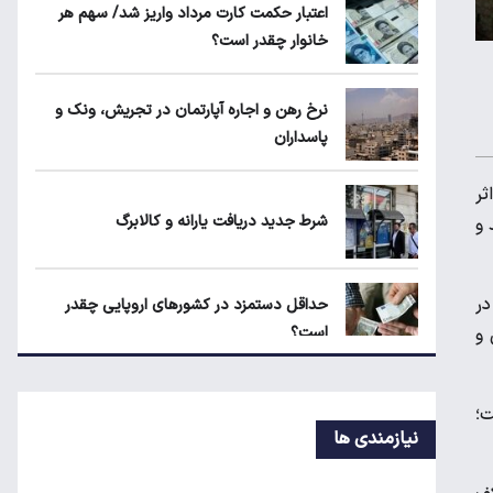
اعتبار حکمت کارت مرداد واریز شد/ سهم هر
امروز چهارشنبه ۱۴ مرداد ۱۴۰۵
خانوار چقدر است؟
۱۹۰ واحد مسکن استیجاری آماده واگذاری به
نرخ رهن و اجاره آپارتمان در تجریش، ونک و
متقاضیان
پاسداران
ثر
شرط جدید دریافت یارانه و کالابرگ
شرط جدید دریافت یارانه و کالابرگ
 و
در
حداقل دستمزد در کشورهای اروپایی چقدر
است؟
 و
سقوط تولید خودرو در ایران؛ پارس‌خودرو
ت؛
رکورددار افت شد
نیازمندی ها