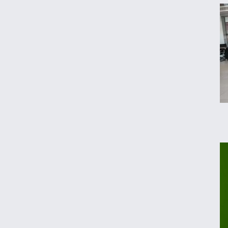
قیمت جدید تخم‌مرغ در بازار
معاملات شش رمزارز متوقف شد
تکذیب اعمال ضریب ۲.۷ برای اینترنت بین‌الملل
جزئیات راه اندازی کیف پول ایران اعلام شد
رکوردشکنی طلا در بازار جهانی
تداوم رکود در بازار مسکن/ خانه‌های کوچک