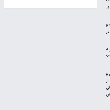
کف
قیمت روز خودروهای داخلی و مونتاژی در بازار
هر
آزاد
مقایسه رانا پلاس و سهند S؛ خرید کدام سدان
 و
اقتصادی ارزش بیشتری دارد؟
در
طلا، دلار یا بورس؛ بهترین سرمایه‌گذاری در
ه
سایه سنگین تورم
ت؛
مرغ گران می‌شود
 و
از
گی
ریزش قیمت خودرو چقدر احتمال دارد؟
رش