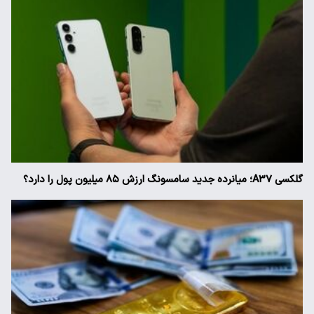
گلکسی A۳۷؛ میانرده جدید سامسونگ ارزش ۸۵ میلیون پول را دارد؟