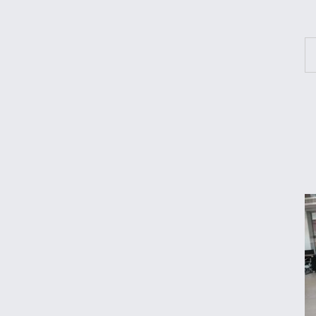
مقایسه رانا پلاس و سهند S؛ خرید کدام سدان
اقتصادی ارزش بیشتری دارد؟
طلا، دلار یا بورس؛ بهترین سرمایه‌گذاری در
سایه سنگین تورم
مرغ گران می‌شود
ریزش قیمت خودرو چقدر احتمال دارد؟
قیمت طلا و سکه امروز جمعه ۱۶ مرداد ۱۴۰۵