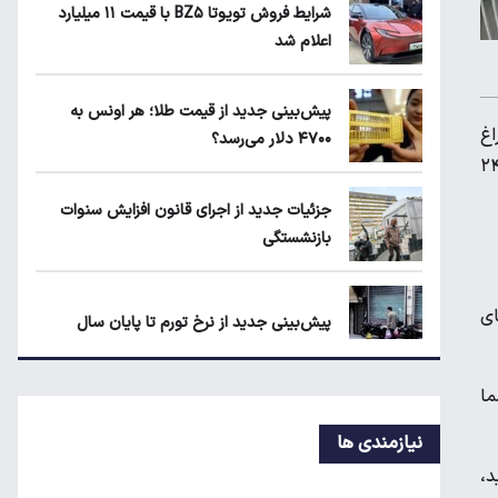
ماجرای محدودیت گوشت برزیلی در اروپا
شرایط فروش تویوتا BZ۵ با قیمت ۱۱ میلیارد
اعلام شد
قیمت دلار، طلا و سکه امروز چهارشنبه ۱۴
پیش‌بینی جدید از قیمت طلا؛ هر اونس به
مرداد ۱۴۰۵
راغ
۴۷۰۰ دلار می‌رسد؟
ها از ۶۰ میلیون تومان رد می‌شود. فروشنده‌های کولر گازی هم گزینه مناسب برای واحد یکخوابه را کولر گازی ۲۴
جزئیات جدید از اجرای قانون افزایش سنوات
جزئیات جدید از اجرای قانون افزایش سنوات
بازنشستگی
بازنشستگی
ای
پیش‌بینی جدید از نرخ تورم تا پایان سال
شما
اعتبار حکمت کارت مرداد واریز شد/ سهم هر
خانوار چقدر است؟
نیازمندی ها
ید،