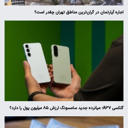
اجاره آپارتمان در گران‌ترین مناطق تهران چقدر است؟
گلکسی A۳۷؛ میانرده جدید سامسونگ ارزش ۸۵ میلیون پول را دارد؟