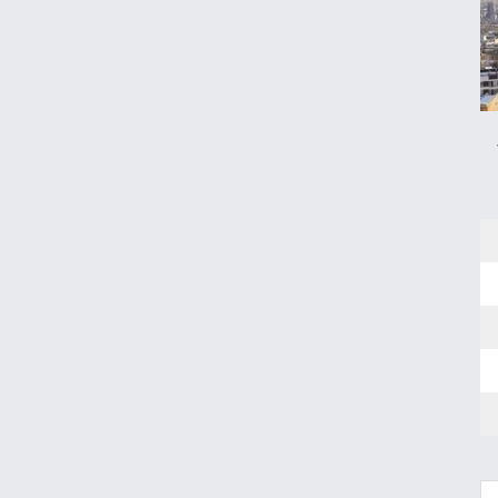
پاسداران
شرط جدید دریافت یارانه و کالابرگ
حداقل دستمزد در کشورهای اروپایی چقدر
است؟
سقوط تولید خودرو در ایران؛ پارس‌خودرو
رکورددار افت شد
قیمت روز خودروهای داخلی و مونتاژی در بازار
آزاد
مقایسه رانا پلاس و سهند S؛ خرید کدام سدان