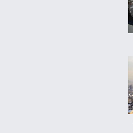
هزارتوی جذب دلارهای خانگی/کیوسک امروز
شنبه ۱۷ مرداد
گره تبدیل وضعیت نیروهای شرکتی/قانون مانع
است یا پیمانکاران؟
شرایط فروش تویوتا BZ۵ با قیمت ۱۱ میلیارد
اعلام شد
پیش‌بینی جدید از قیمت طلا؛ هر اونس به
۴۷۰۰ دلار می‌رسد؟
جزئیات جدید از اجرای قانون افزایش سنوات
بازنشستگی