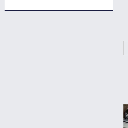
چگونه به «کیف پول ایران» وصل شویم؟
قیمت طلا، سکه و دلار امروز شنبه ۱۷ مرداد
۱۴۰۵
قیمت جدید برنج ایرانی در بازار
یارانه نقدی و کالابرگ این افراد حذف شد
شکاف ارزی دوباره برگشت؛ سیاست تک‌نرخی
شدن به کجا رسید؟