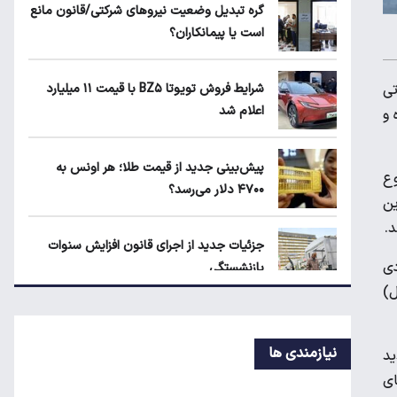
بلاگرهای پردرآمد مشمول مالیات هستند
گره تبدیل وضعیت نیروهای شرکتی/قانون مانع
است یا پیمانکاران؟
ماجرای محدودیت گوشت برزیلی در اروپا
شرایط فروش تویوتا BZ۵ با قیمت ۱۱ میلیارد
تی
اعلام شد
 و
قیمت دلار، طلا و سکه امروز چهارشنبه ۱۴
پیش‌بینی جدید از قیمت طلا؛ هر اونس به
مرداد ۱۴۰۵
وع
۴۷۰۰ دلار می‌رسد؟
ا این
د.
جزئیات جدید از اجرای قانون افزایش سنوات
دی
بازنشستگی
غل)
پیش‌بینی جدید از نرخ تورم تا پایان سال
نیازمندی ها
۱، درخواست تمدید
ای