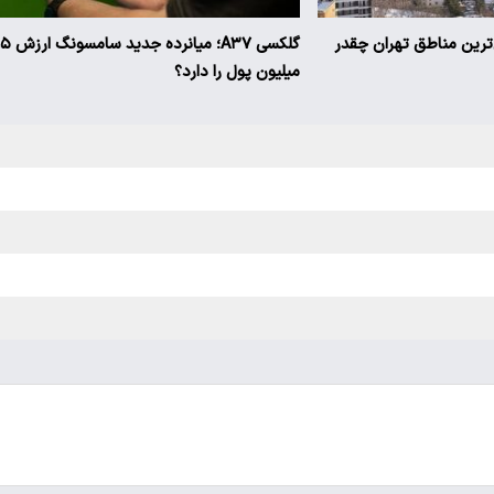
ن‌ترین مناطق تهران چقدر
گلکسی A۳۷؛ میانرده جدی
میلیون پول را دارد؟