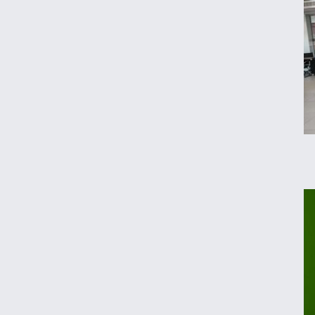
قیمت روز خودروهای داخلی و مونتاژی در بازار
آزاد
مقایسه رانا پلاس و سهند S؛ خرید کدام سدان
اقتصادی ارزش بیشتری دارد؟
طلا، دلار یا بورس؛ بهترین سرمایه‌گذاری در
سایه سنگین تورم
مرغ گران می‌شود
ریزش قیمت خودرو چقدر احتمال دارد؟