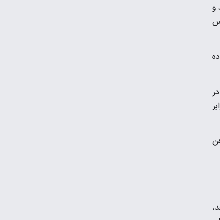
قیمت جدید بنزین سوپر
 و
حس
قیمت دلار، طلا و سکه امروز پنجشنبه ۱۵ مرداد
۱۴۰۵
ده
جزئیات جدید از پرداخت معوقات بازنشستگان
در
بر
کیا اسپورتیج ۲۰۲۵ در ایران ارزش خرید دارد؟
هن
د،