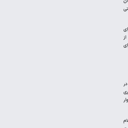
ان
تی
ه آن برای
 از
رای
در
ناطق شهری
نی خانوار
م سالانه ۷۵.۱ درصد، ایلام