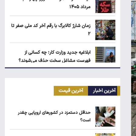
مرداد ۱۴۰۵
زمان شارژ کالابرگ با رقم آخر کد ملی صفر تا
۲
ابلاغیه جدید وزارت کار؛ چه کسانی از
فهرست مشاغل سخت حذف می‌شوند؟
کیا اسپورتیج ۲۰۲۵ در ایران ارزش خرید
دارد؟
آخرین اخبار
آخرین قیمت
ماجرای واریز ۳ میلیون تومانی سود سهام
حداقل دستمزد در کشورهای اروپایی چقدر
عدالت چیست؟
است؟
۱۹۰ واحد مسکن استیجاری آماده واگذاری به