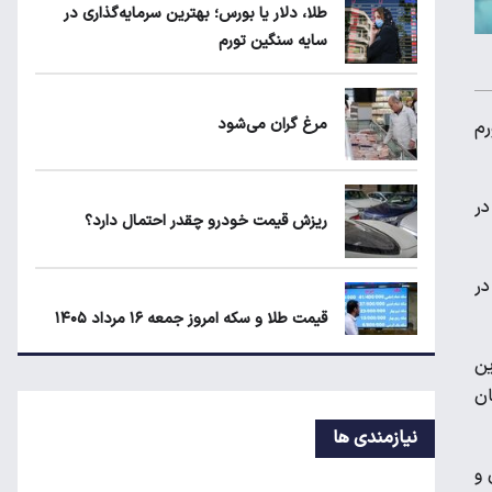
طلا، دلار یا بورس؛ بهترین سرمایه‌گذاری در
دارد؟
سایه سنگین تورم
ماجرای واریز ۳ میلیون تومانی سود سهام
عدالت چیست؟
مرغ گران می‌شود
رم
۱۹۰ واحد مسکن استیجاری آماده واگذاری به
ده است. در
متقاضیان
ریزش قیمت خودرو چقدر احتمال دارد؟
در
قیمت طلا و سکه امروز جمعه ۱۶ مرداد ۱۴۰۵
ین
ستان
لبنیات دوباره گران می‌شود؟
نیازمندی ها
 و