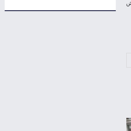
درآمد ۷۹ میلیون دلاری شرکت‌های نفتی از
وش
جنگ ایران
هواوی نوا ۱۶ SE؛ رقیب تازه میان‌رده‌ها معرفی
شد
چرا خودرو هر روز گران‌تر می‌شود؟
قیمت جدید تخم‌مرغ در بازار
معاملات شش رمزارز متوقف شد