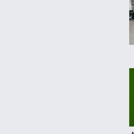
تکذیب اعمال ضریب ۲.۷ برای اینترنت بین‌الملل
جزئیات راه اندازی کیف پول ایران اعلام شد
رکوردشکنی طلا در بازار جهانی
تداوم رکود در بازار مسکن/ خانه‌های کوچک
انتخاب اول خریداران شد
قیمت گوشی سامسونگ، شیائومی و آیفون
امروز پنجشنبه ۱۵ مرداد ۱۴۰۵
اعتبار کالابرگ برای کدملی‌های صفر تا ۲ فعال
د سامسونگ ارزش ۸۵