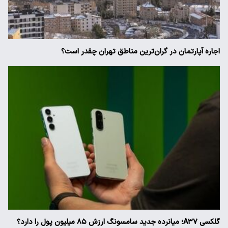
اجاره آپارتمان در گران‌ترین مناطق تهران چقدر است؟
گلکسی A۳۷؛ میانرده جدید سامسونگ ارزش ۸۵ میلیون پول را دارد؟