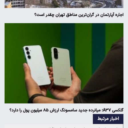
اجاره آپارتمان در گران‌ترین مناطق تهران چقدر است؟
گلکسی A۳۷؛ میانرده جدید سامسونگ ارزش ۸۵ میلیون پول را دارد؟
اخبار مرتبط