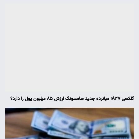
گلکسی A۳۷؛ میانرده جدید سامسونگ ارزش ۸۵ میلیون پول را دارد؟