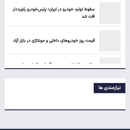
متقاضیان
سقوط تولید خودرو در ایران؛ پارس‌خودرو رکورددار
افت شد
شرط جدید دریافت یارانه و کالابرگ
قیمت روز خودروهای داخلی و مونتاژی در بازار آزاد
حداقل دستمزد در کشورهای اروپایی چقدر
است؟
مقایسه رانا پلاس و سهند S؛ خرید کدام سدان
اقتصادی ارزش بیشتری دارد؟
نیازمندی ها
طلا، دلار یا بورس؛ بهترین سرمایه‌گذاری در سایه
سنگین تورم
مرغ گران می‌شود