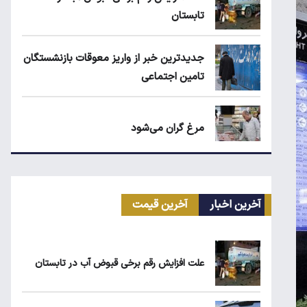
تابستان
جدیدترین خبر از واریز معوقات بازنشستگان
تامین اجتماعی
مرغ گران می‌شود
بلاگرهای پردرآمد مشمول مالیات هستند
آخرین اخبار
آخرین قیمت
ماجرای محدودیت گوشت برزیلی در اروپا
علت افزایش رقم برخی قبوض آب در تابستان