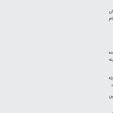
خانوار چقدر است؟
ج میلیون و ۵۰۰ هزار تومان
ام
نرخ رهن و اجاره آپارتمان در تجریش، ونک و
پاسداران
شرط جدید دریافت یارانه و کالابرگ
ده
نه
حداقل دستمزد در کشورهای اروپایی چقدر
است؟
ژه
ین