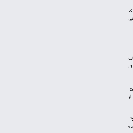
ما
ماجرای محدودیت گوشت برزیلی در اروپا
تی
پوکو M۸ Power؛ غول جدید چینی با باتری
۸۰۰۰ میلی‌آمپر
ات
خرید اعتباری چگونه معادلات نظام بانکی را
 یک
تغییر داد؟
ی،
ماجرای واریز ۳ میلیون تومانی سود سهام
از
عدالت چیست؟
د،
زمانبندی‌ شارژ کالابرگ الکترونیکی تغییر کرد
ده