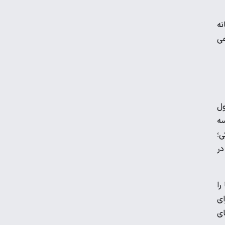
بلاگرهای پردرآمد مشمول مالیات هستند
نه
عی
قیمت جدید گوشت قرمز در بازار
صول
کارت سوخت از چه زمانی حذف می‌شود؟
سه
ی؛
در
هزینه رهن و اجاره آپارتمان در جنوب تهران
را
ای
ای