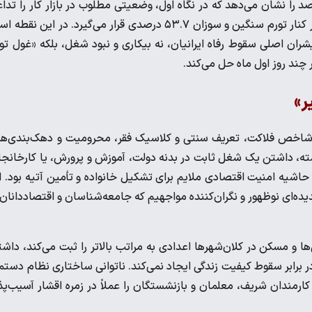
کاری اعلام‌شده از سوی مرکز آمار تک‌رقمی است و عدد ۷.۶ درصد را نشان می‌دهد که در نگاه اول، وضعیتی مطلوب در بازار کار را ت
می‌کند. اما حقیقت ماجرا زمانی عیان می‌شود که این نرخ تک‌رقمی در کنار تورم سنگین و سوزان ۵۳.۷ درصدی قرار می‌گیرد. در این ن
شران اصلی سقوط رفاه ایرانیان، نه بیکاری و نبود شغل، بلکه «غول تو
 چند روز اول ماه حل می‌کند.
ر»
 شاخص فلاکت، تعریف سنتی و کلاسیک فقر، محرومیت و دهک‌بندی‌ه
شته، داشتن یک شغل ثابت در بدنه دولت، آموزش و پرورش، یا کارخانج
شیه امنیت اقتصادی ملایم برای تشکیل خانواده و تأمین آتیه بود. ا
 مداوم نرخ تورم در کانال‌های بالای ۵۰ درصد، با پدیده‌ای نوظهور و نگران‌کننده مواجهیم که جامعه‌شناسان و اقتصاددانان
ورم بخش خوراکی‌ها و مسکن در کلان‌شهر‌ها اعدادی به مراتب بالاتر را ثبت می‌کند، داش
 برابر سقوط کیفیت زندگی ایجاد نمی‌کند. ناتوانی ساختاری نظام دستم
کارمندان شریف، معلمان و بازنشستگان را عملاً در زمره اقشار آسیب‌پذ