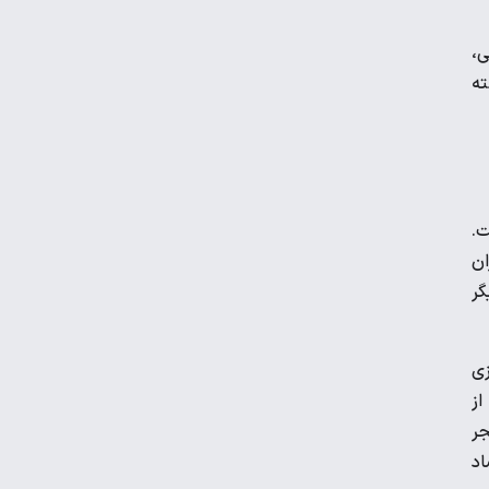
ی،
ته
ت.
ان
گر
زی
از
جر
اد