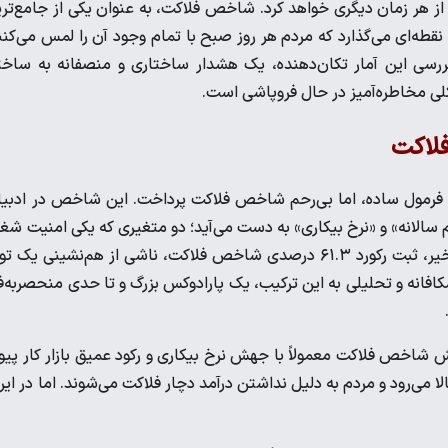
 از هر زمان دیگری خواهد کرد. شاخص فلاکت، به عنوان یکی از جامع‌تر
طه‌ای می‌گذارد که مردم هر روز صبح با تمام وجود آن را لمس می‌کنن
ی این آمار تکان‌دهنده، یک هشدار ساختاری و منصفانه به ساختا
ی مخاطره‌آمیز در حال فروپاشی است.
فلاکت
کافی فرمول ساده، اما بی‌رحم شاخص فلاکت پرداخت. این شاخص در ادبی
سالانه» و «نرخ بیکاری» به دست می‌آید؛ دو متغیری که یکی امنیت شغ
و دیگری امنیت سفره‌های مردم را هدف قرار می‌دهد. در محاسبات اخیر، ثبت رکورد ۶۱.۳ درصدی شاخص فلاکت، ناشی از هم‌نشینی یک
۷.۶ درصدی است. نگاهی موشکافانه و تحلیلی به این ترکیب، یک پارادوکس بزرگ و تا حدی منحصر‌به‌
ش شاخص فلاکت معمولاً با جهش نرخ بیکاری و رکود عمیق بازار کار پیو
ا می‌رود و مردم به دلیل نداشتن درآمد دچار فلاکت می‌شوند. اما در ایر