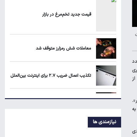
عدالت چیست؟
قیمت جدید تخم‌مرغ در بازار
زمان شارژ کالابرگ با رقم آخر کد ملی صفر تا
۲
ت
معاملات شش رمزارز متوقف شد
چرا خودرو هر روز گران‌تر می‌شود؟
دد
ری
تکذیب اعمال ضریب ۲.۷ برای اینترنت بین‌الملل
از
».
جزئیات راه اندازی کیف پول ایران اعلام شد
به
نیازمندی ها
رکوردشکنی طلا در بازار جهانی
دی