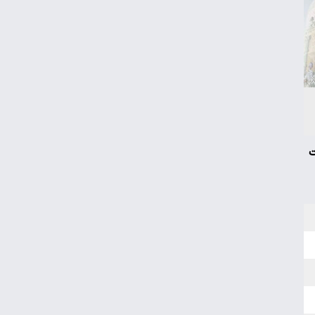
یارانه نقدی و کالابرگ این افراد حذف شد
شکاف ارزی دوباره برگشت؛ سیاست تک‌نرخی
شدن به کجا رسید؟
هزارتوی جذب دلارهای خانگی/کیوسک امروز
شنبه ۱۷ مرداد
ت
گره تبدیل وضعیت نیروهای شرکتی/قانون مانع
است یا پیمانکاران؟