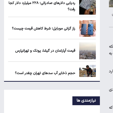
ماجرای محدودیت گوشت برزیلی در اروپا
ردیابی دلارهای صادراتی؛ ۲۲۸ میلیارد دلار کجا
رفت؟
ن
یارانه نقدی و کالابرگ این افراد حذف شد
راز گرانی موبایل؛ شرط کاهش قیمت چیست؟
لبنیات دوباره گران می‌شود؟
ش از ۲.۵ میلیون بشکه
قیمت آپارتمان در گیشا، پونک و تهرانپارس
جنگ، به
ارکت احتمالی ایران در صندوق ۳۰۰ میلیارد
حجم ذخایر آب سدهای تهران چقدر است؟
دی
رانت میلیاردی واردات خودرو
نیازمندی ها
که