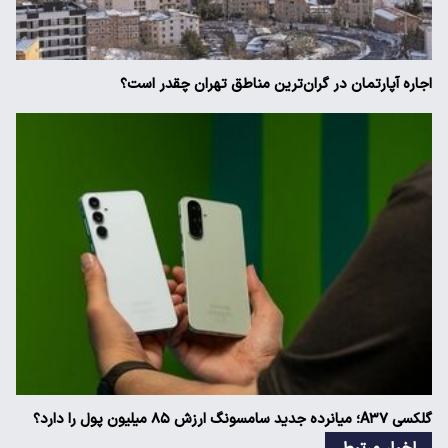
اجاره آپارتمان در گران‌ترین مناطق تهران چقدر است؟
گلکسی A۳۷؛ میانرده جدید سامسونگ ارزش ۸۵ میلیون پول را دارد؟