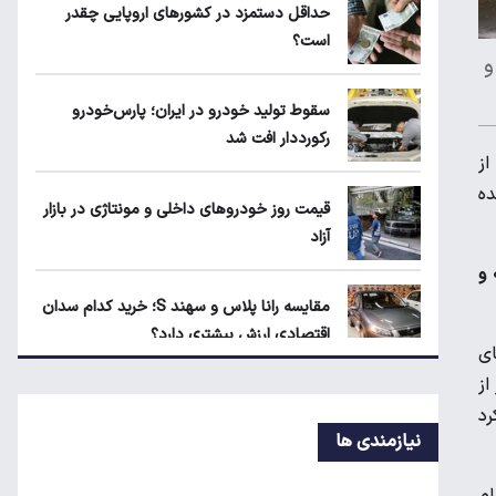
حداقل دستمزد در کشورهای اروپایی چقدر
متقاضیان
است؟
و
شرط جدید دریافت یارانه و کالابرگ
سقوط تولید خودرو در ایران؛ پارس‌خودرو
رکورددار افت شد
از
حداقل دستمزد در کشورهای اروپایی چقدر
ده
قیمت روز خودروهای داخلی و مونتاژی در بازار
است؟
آزاد
 و
مقایسه رانا پلاس و سهند S؛ خرید کدام سدان
اقتصادی ارزش بیشتری دارد؟
های
از
طلا، دلار یا بورس؛ بهترین سرمایه‌گذاری در
رد
سایه سنگین تورم
نیازمندی ها
ام