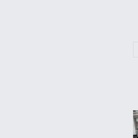
هواوی نوا ۱۶ SE؛ رقیب تازه میان‌رده‌ها معرفی
شد
چرا خودرو هر روز گران‌تر می‌شود؟
قیمت جدید تخم‌مرغ در بازار
معاملات شش رمزارز متوقف شد
تکذیب اعمال ضریب ۲.۷ برای اینترنت بین‌الملل