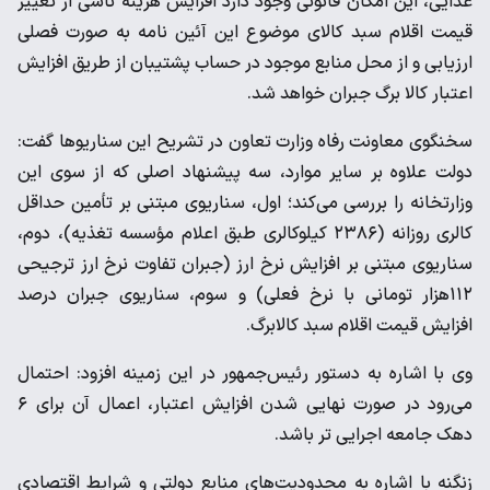
غذایی، این امکان قانونی وجود دارد افزایش هزینه ناشی از تغییر
قیمت اقلام سبد کالای موضوع این آئین نامه به صورت فصلی
ارزیابی و از محل منابع موجود در حساب پشتیبان از طریق افزایش
اعتبار کالا برگ جبران خواهد شد.
سخنگوی معاونت رفاه وزارت تعاون در تشریح این سناریوها گفت:
دولت علاوه بر سایر موارد، سه پیشنهاد اصلی که از سوی این
وزارتخانه را بررسی می‌کند؛ اول، سناریوی مبتنی بر تأمین حداقل
کالری روزانه (۲۳۸۶ کیلوکالری طبق اعلام مؤسسه تغذیه)، دوم،
سناریوی مبتنی بر افزایش نرخ ارز (جبران تفاوت نرخ ارز ترجیحی
۱۱۲هزار تومانی با نرخ فعلی) و سوم، سناریوی جبران درصد
افزایش قیمت اقلام سبد کالابرگ.
وی با اشاره به دستور رئیس‌جمهور در این زمینه افزود: احتمال
می‌رود در صورت نهایی شدن افزایش اعتبار، اعمال آن برای ۶
دهک جامعه اجرایی تر باشد.
زنگنه با اشاره به محدودیت‌های منابع دولتی و شرایط اقتصادی