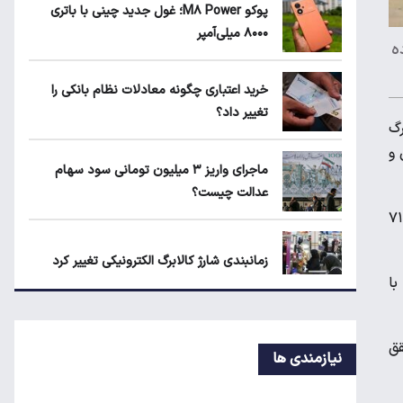
پوکو M۸ Power؛ غول جدید چینی با باتری
۲
۸۰۰۰ میلی‌آمپر
داده
ماجرای واریز ۳ میلیون تومانی سود سهام
خرید اعتباری چگونه معادلات نظام بانکی را
عدالت چیست؟
تغییر داد؟
رگ
 و
زمانبندی‌ شارژ کالابرگ الکترونیکی تغییر کرد
ماجرای واریز ۳ میلیون تومانی سود سهام
عدالت چیست؟
ن زنگنه با اشاره به مصوبه «دستورالعمل امنیت غذایی و بهبود معیشت مردم» گفت: از دی‌ماه گذشته طرح کالابرگ علاوه بر حدود ۷۱
زمانبندی‌ شارژ کالابرگ الکترونیکی تغییر کرد
با
بلاگرهای پردرآمد مشمول مالیات هستند
قق
نیازمندی ها