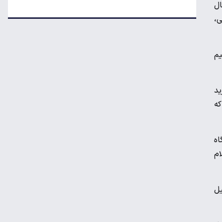
 سال
قیمت جدید گوشت قرمز در بازار
ی،
کارت سوخت از چه زمانی حذف می‌شود؟
یم
ید
هزینه رهن و اجاره آپارتمان در جنوب تهران
که
اه
ماجرای افزایش سه تا چهار برابری قیمت برق
ام
فشار تورم روی چه کسانی بیشتر است؟
یل