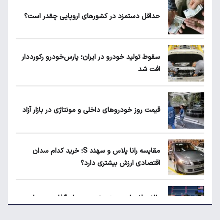
حداقل دستمزد در کشورهای اروپایی چقدر است؟
ماجرای واریز ۳ میلیون تومانی سود سهام عدالت
چیست؟
سقوط تولید خودرو در ایران؛ پارس‌خودرو رکورددار
افت شد
۱۹۰ واحد مسکن استیجاری آماده واگذاری به
متقاضیان
قیمت روز خودروهای داخلی و مونتاژی در بازار آزاد
حداقل دستمزد در کشورهای اروپایی چقدر
است؟
مقایسه رانا پلاس و سهند S؛ خرید کدام سدان
اقتصادی ارزش بیشتری دارد؟
مقایسه رانا پلاس و سهند S؛ خرید کدام سدان
اقتصادی ارزش بیشتری دارد؟
طلا، دلار یا بورس؛ بهترین سرمایه‌گذاری در سایه
سنگین تورم