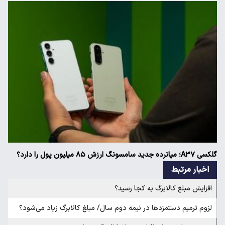
گلکسی A۳۷؛ میانرده جدید سامسونگ ارزش ۸۵ میلیون پول را دارد؟
اخبار مرتبط
افزایش مبلغ کالابرگ به کجا رسید؟
لزوم ترمیم دستمزدها در نیمه دوم سال/ مبلغ کالابرگ زیاد می‌شود؟