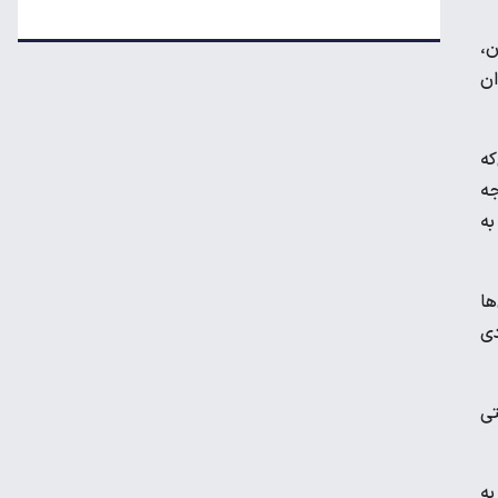
قیمت جدید گوشت قرمز در بازار
ا همزمان،
توان
کارت سوخت از چه زمانی حذف می‌شود؟
ی‌که
جه
هزینه رهن و اجاره آپارتمان در جنوب تهران
به
ها
ماجرای افزایش سه تا چهار برابری قیمت برق
دی
تی
فشار تورم روی چه کسانی بیشتر است؟
به