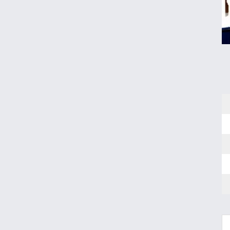
پشت پرده وعده سود سه میلیونی سهام
عدالت
قیمت دلار، طلا و سکه امروز چهارشنبه ۱۴
مرداد ۱۴۰۵
ردپای مهریه در تغییر قیمت سکه