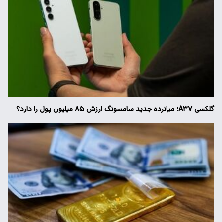
گلکسی A۳۷؛ میانرده جدید سامسونگ ارزش ۸۵ میلیون پول را دارد؟