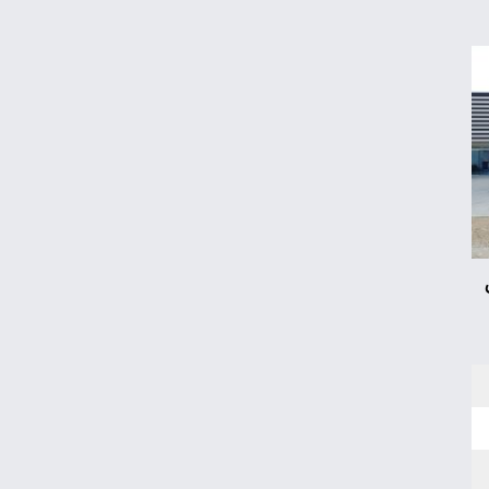
کیا اسپورتیج ۲۰۲۵ در ایران ارزش خرید دارد؟
نگاه دلار به هرمز
نقشه جدید فلاکت/کیوسک امروز پنجشنبه ۱۵
مرداد
ماجرای محدودیت گوشت برزیلی در اروپا
پوکو M۸ Power؛ غول جدید چینی با باتری
۸۰۰۰ میلی‌آمپر
خرید اعتباری چگونه معادلات نظام بانکی را