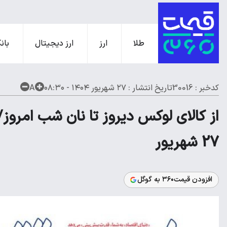
طلا
ارز
ارز دیجیتال
بانک
کدخبر : 30016
تاریخ انتشار :
۲۷ شهریور ۱۴۰۴ - ۰۸:۳۰
A
از کالای لوکس دیروز تا نان شب امروز
27 شهریور
افزودن قیمت۳۶۰ به گوگل