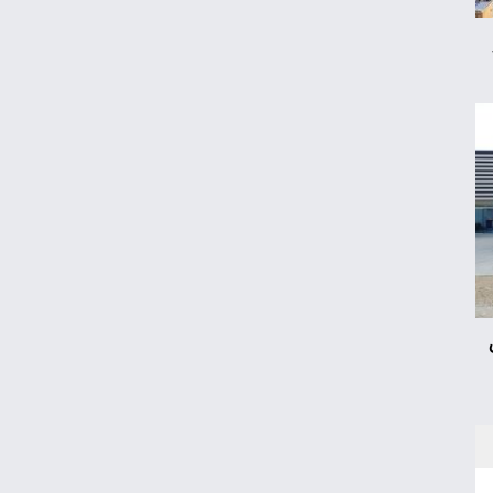
کیا اسپورتیج ۲۰۲۵ در ایران ارزش خرید دارد؟
نگاه دلار به هرمز
نقشه جدید فلاکت/کیوسک امروز پنجشنبه ۱۵
مرداد
ماجرای محدودیت گوشت برزیلی در اروپا
پوکو M۸ Power؛ غول جدید چینی با باتری
۸۰۰۰ میلی‌آمپر
خرید اعتباری چگونه معادلات نظام بانکی را