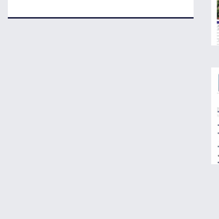
تکذیب اعمال ضریب ۲.۷ برای اینترنت بین‌الملل
جزئیات راه اندازی کیف پول ایران اعلام شد
رکوردشکنی طلا در بازار جهانی
تداوم رکود در بازار مسکن/ خانه‌های کوچک
انتخاب اول خریداران شد
قیمت گوشی سامسونگ، شیائومی و آیفون
امروز پنجشنبه ۱۵ مرداد ۱۴۰۵