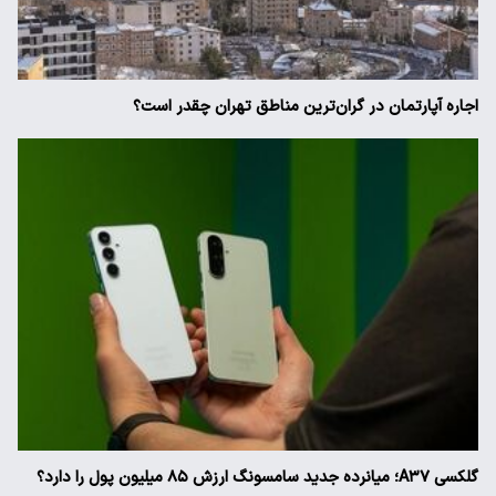
اجاره آپارتمان در گران‌ترین مناطق تهران چقدر است؟
گلکسی A۳۷؛ میانرده جدید سامسونگ ارزش ۸۵ میلیون پول را دارد؟